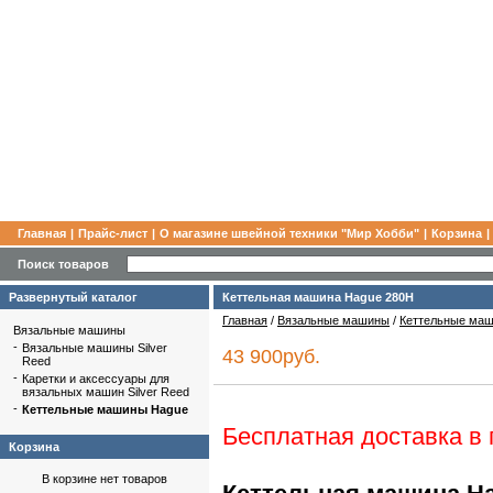
Главная
|
Прайс-лист
|
О магазине швейной техники "Мир Хобби"
|
Корзина
|
Поиск товаров
Развернутый каталог
Кеттельная машина Hague 280H
Главная
/
Вязальные машины
/
Кеттельные ма
Вязальные машины
-
Вязальные машины Silver
43 900руб.
Reed
-
Каретки и аксессуары для
вязальных машин Silver Reed
-
Кеттельные машины Hague
Бесплатная доставка в
Корзина
В корзине нет товаров